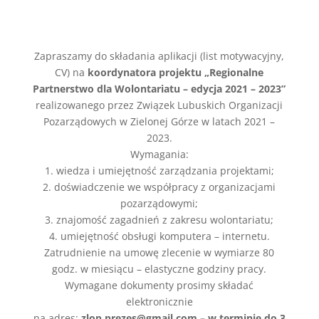
Zapraszamy do składania aplikacji (list motywacyjny,
CV) na
koordynatora projektu „Regionalne
Partnerstwo dla Wolontariatu – edycja 2021 – 2023”
realizowanego przez Związek Lubuskich Organizacji
Pozarządowych w Zielonej Górze w latach 2021 –
2023.
Wymagania:
1. wiedza i umiejętność zarządzania projektami;
2. doświadczenie we współpracy z organizacjami
pozarządowymi;
3. znajomość zagadnień z zakresu wolontariatu;
4. umiejętność obsługi komputera – internetu.
Zatrudnienie na umowę zlecenie w wymiarze 80
godz. w miesiącu – elastyczne godziny pracy.
Wymagane dokumenty prosimy składać
elektronicznie
na adres:
zlop.prezes@gmail.com – w terminie do 3