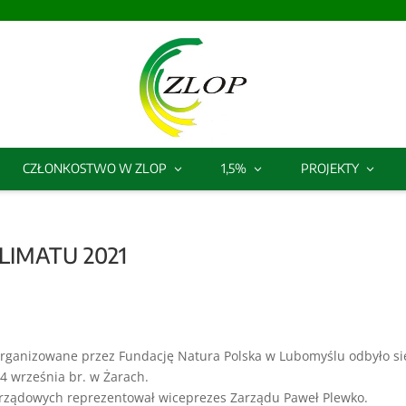
CZŁONKOSTWO W ZLOP
1,5%
PROJEKTY
LIMATU 2021
anizowane przez Fundację Natura Polska w Lubomyślu odbyło si
4 września br. w Żarach.
arządowych reprezentował wiceprezes Zarządu Paweł Plewko.