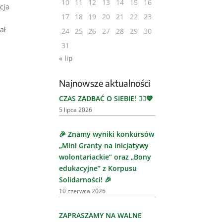
10
11
12
13
14
15
16
cja
17
18
19
20
21
22
23
ał
24
25
26
27
28
29
30
31
« lip
Najnowsze aktualności
CZAS ZADBAĆ O SIEBIE! 🏃‍♂️💙
5 lipca 2026
🎉 Znamy wyniki konkursów
„Mini Granty na inicjatywy
wolontariackie” oraz „Bony
edukacyjne” z Korpusu
Solidarności! 🎉
10 czerwca 2026
ZAPRASZAMY NA WALNE