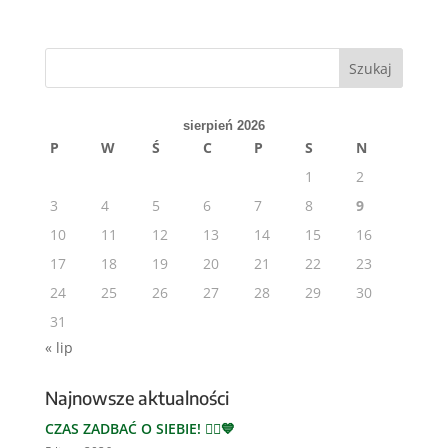
Szukaj
sierpień 2026
P
W
Ś
C
P
S
N
1
2
3
4
5
6
7
8
9
10
11
12
13
14
15
16
17
18
19
20
21
22
23
24
25
26
27
28
29
30
31
« lip
Najnowsze aktualności
CZAS ZADBAĆ O SIEBIE! 🏃‍♂️💙