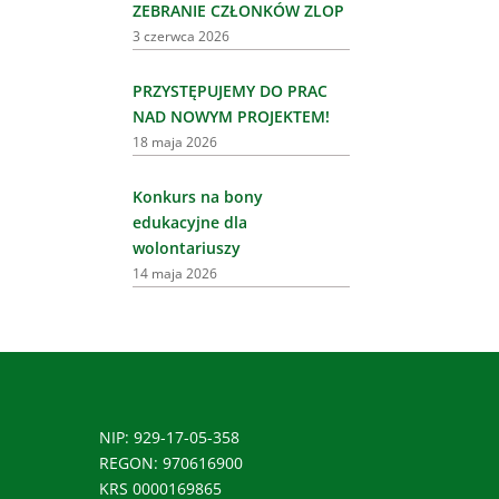
ZEBRANIE CZŁONKÓW ZLOP
3 czerwca 2026
PRZYSTĘPUJEMY DO PRAC
NAD NOWYM PROJEKTEM!
18 maja 2026
Konkurs na bony
edukacyjne dla
wolontariuszy
14 maja 2026
NIP: 929-17-05-358
REGON: 970616900
KRS 0000169865