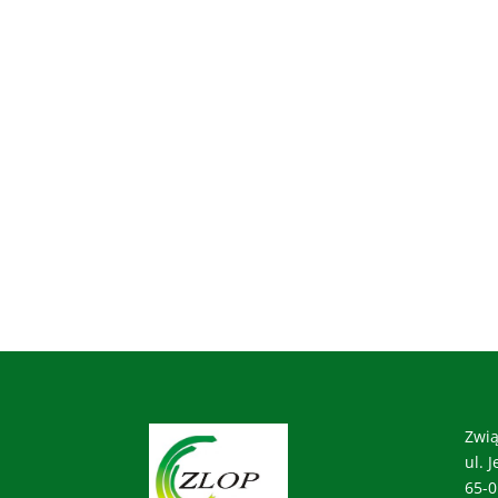
Zwią
ul. 
65-0