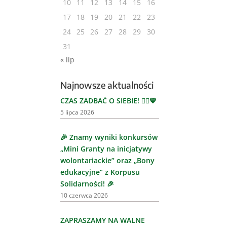
10
11
12
13
14
15
16
17
18
19
20
21
22
23
24
25
26
27
28
29
30
31
« lip
Najnowsze aktualności
CZAS ZADBAĆ O SIEBIE! 🏃‍♂️💙
5 lipca 2026
🎉 Znamy wyniki konkursów
„Mini Granty na inicjatywy
wolontariackie” oraz „Bony
edukacyjne” z Korpusu
Solidarności! 🎉
10 czerwca 2026
ZAPRASZAMY NA WALNE