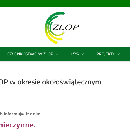
CZŁONKOSTWO W ZLOP
1,5%
PROJEKTY
LOP w okresie okołoświątecznym.
 informuje, iż dnia:
 nieczynne.