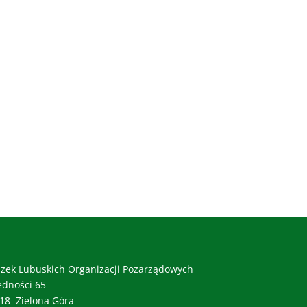
zek Lubuskich Organizacji Pozarządowych
Jedności 65
18 Zielona Góra